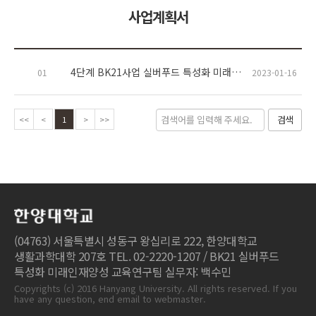
사업계획서
4단계 BK21사업 실버푸드 특성화 미래인재양성(과학기술 분야) 교육연구팀 사업계획서
01
2023-01-16
검색
<<
<
1
>
>>
(04763) 서울특별시 성동구 왕십리로 222, 한양대학교
생활과학대학 207호 TEL. 02-2220-1207 / BK21 실버푸드
특성화 미래인재양성 교육연구팀 실무자: 백수민
Copyrights (c) 2016 Hanyang University. All rights reserved. If you
have any question, end email to webmaster.